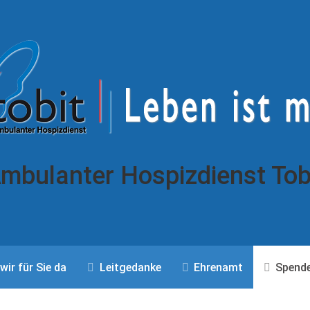
mbulanter Hospizdienst Tob
wir für Sie da
Leitgedanke
Ehrenamt
Spend